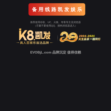
备 用 线 路 凯 发 娱 乐
推荐使用谷歌、UC、火狐、夸客等主流浏览器
（尽量不要使用QQ、搜狗浏览器进入）
EVOBjL.com 品牌沉淀 值得信赖