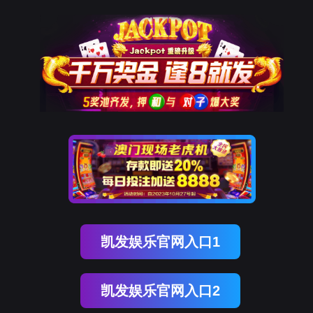
凯发娱乐官网入口1
凯发娱乐官网入口2